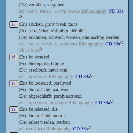
(De)
zerfallen, vergehen
ref: λύειν, τήκειν, συντρίβεσθαι Bibliography:
CD 33a
?
(En)
slacken, grow weak, faint
15.
(Fr)
se relâcher, s'affaiblir, défaillir
(De)
erlahmen, schwach werden, ohnmächtig werden
ref: τήκειν, ἐκλύειν, παριέναι Bibliography:
CD 33a
;
?
ChLCS 8a
?
(En)
be wearied
16.
(Fr)
être épuisé, fatigué
(De)
erschöpft, müde sein
ref: παραλύειν Bibliography:
CD 33a
?
(En)
be loosened, paralysed
17.
(Fr)
être relâché, paralysé
(De)
abgeschlafft, paralysiert sein
ref: παραλύειν, διαλύειν Bibliography:
CD 33a
?
(En)
be released, die
18.
(Fr)
être relâché, mourir
(De)
erlöst werden, sterben
ref: ἀναλύειν Bibliography:
CD 33a
?